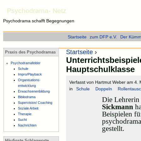
Psychodrama- Netz
Psychodrama schafft Begegnungen
Startseite
zum DFP e.V.
Der Kümme
Startseite
›
Praxis des Psychodramas
Unterrichtsbeispiel
Psychodramafelder
Hauptschulklasse
Schule
Impro/Playback
Organisations-
Verfasst von Hartmut Weber am 4. 
entwicklung
in
Schule
Doppeln
Rollentaus
Erwachsenenbildung
Bibliodrama
Die Lehrerin
Supervision/ Coaching
Sickmann
ha
Soziale Arbeit
Beispielen
fü
Therapie
psychodrama
Sucht
Nachrichten
gestellt.
Häufigste Schlagworte