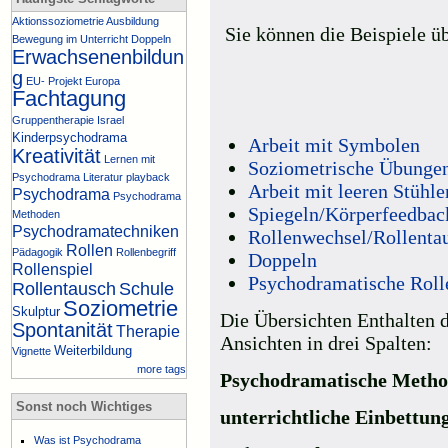
Aktionssoziometrie
Ausbildung
Sie können die Beispiele ü
Bewegung im Unterricht
Doppeln
Erwachsenenbildun
g
EU- Projekt
Europa
Fachtagung
Gruppentherapie
Israel
Kinderpsychodrama
Arbeit mit Symbolen
Kreativität
Lernen mit
Soziometrische Übunge
Psychodrama
Literatur
playback
Arbeit mit leeren Stühle
Psychodrama
Psychodrama
Spiegeln/Körperfeedbac
Methoden
Psychodramatechniken
Rollenwechsel/Rollenta
Rollen
Pädagogik
Rollenbegriff
Doppeln
Rollenspiel
Psychodramatische Roll
Rollentausch
Schule
Soziometrie
Skulptur
Die Übersichten Enthalten d
Spontanität
Therapie
Ansichten in drei Spalten:
Weiterbildung
Vignette
more tags
Psychodramatische Meth
Sonst noch Wichtiges
unterrichtliche Einbettun
Was ist Psychodrama