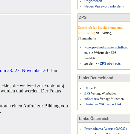
Registrieren
Neues Passwort anfordern
ZPS
Zeitschrift für Psychodrama und
Soziometrie
;
VS- Verlag
;
Themenhefte
www.psychodramazeitschrift.co
m
, die Website der ZPS-
Redaktion
zu den ->
ZPS abstracts
om 23.-27. November 2011
in
Links Deutschland
jekte , die weltweit zur Förderung
DFP
e.V.
hrt wurden und werden. Der Fokus
ZPS
Verlag; Wiesbaden
inScenario
Verlag; München
Deutscher Wikipedia- Link
atoren einen Aufruf zur Bildung von
.
Links Österreich
Psychodrama Austria
(
ÖAGG)