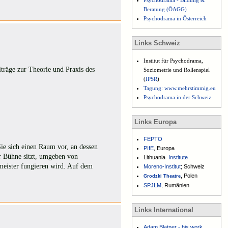
Psychodrama - Bildung &
Beratung (ÖAGG)
Psychodrama in Österreich
Links Schweiz
Institut für Psychodrama,
träge zur Theorie und Praxis des
Soziometrie und Rollenspiel
(
IPSR
)
Tagung: www.mehrstimmig.eu
Psychodrama in der Schweiz
Links Europa
FEPTO
Sie sich einen Raum vor, an dessen
PIfE
, Europa
er Bühne sitzt, umgeben von
Lithuania
Institute
meister fungieren wird.
Auf dem
Moreno-Institut
; Schweiz
, Polen
Grodzki Theatre
SPJLM
, Rumänien
Links International
Adam Blatner - his work