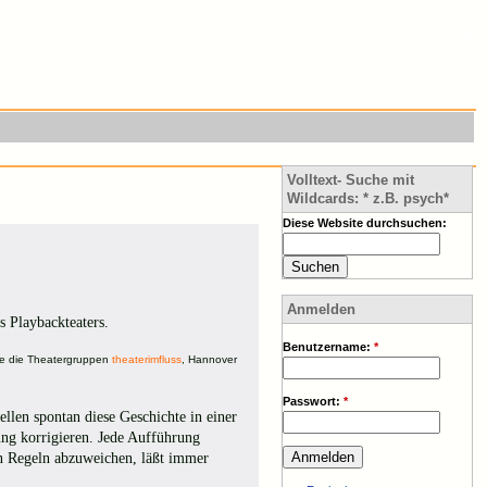
Einstieg
Volltext- Suche mit
Wildcards: * z.B. psych*
Diese Website durchsuchen:
Anmelden
 Playbackteaters.
Benutzername:
*
ie die Theatergruppen
theaterimfluss
, Hannover
Passwort:
*
tellen spontan diese Geschichte in einer
ung korrigieren. Jede Aufführung
den Regeln abzuweichen, läßt immer