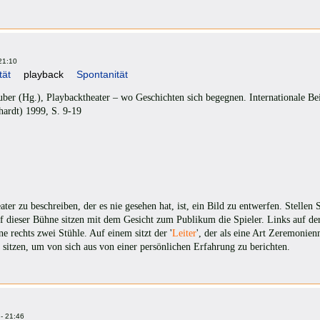
21:10
tät
playback
Spontanität
er (Hg.), Playbacktheater – wo Geschichten sich begegnen. Internationale Bei
hardt) 1999, S. 9-19
r zu beschreiben, der es nie gesehen hat, ist, ein Bild zu entwerfen. Stellen 
uf dieser Bühne sitzen mit dem Gesicht zum Publikum die Spieler. Links auf d
e rechts zwei Stühle. Auf einem sitzt der '
Leiter
', der als eine Art Zeremonien
itzen, um von sich aus von einer persönlichen Erfahrung zu berichten.
- 21:46