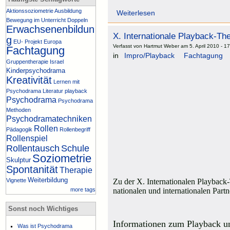
Aktionssoziometrie
Ausbildung
Weiterlesen
Bewegung im Unterricht
Doppeln
Erwachsenenbildun
X. Internationale Playback-Th
g
EU- Projekt
Europa
Verfasst von Hartmut Weber am 5. April 2010 - 1
Fachtagung
in
Impro/Playback
Fachtagung
Gruppentherapie
Israel
Kinderpsychodrama
Kreativität
Lernen mit
Psychodrama
Literatur
playback
Psychodrama
Psychodrama
Methoden
Psychodramatechniken
Rollen
Pädagogik
Rollenbegriff
Rollenspiel
Rollentausch
Schule
Soziometrie
Skulptur
Spontanität
Therapie
Weiterbildung
Vignette
Zu der X. Internationalen Playback
more tags
nationalen und internationalen Par
Sonst noch Wichtiges
Informationen zum Playback un
Was ist Psychodrama