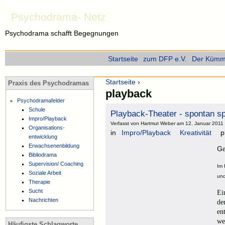
Psychodrama- Netz
Psychodrama schafft Begegnungen
Startseite
zum DFP e.V.
Der Kümme
Startseite
›
Praxis des Psychodramas
playback
Psychodramafelder
Schule
Playback-Theater - spontan sp
Impro/Playback
Verfasst von Hartmut Weber am 12. Januar 2011 
Organisations-
in
Impro/Playback
Kreativität
p
entwicklung
Erwachsenenbildung
G
Bibliodrama
Supervision/ Coaching
Im 
Soziale Arbeit
und
Therapie
Sucht
Ei
Nachrichten
de
en
we
Häufigste Schlagworte