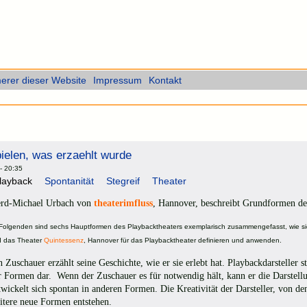
rer dieser Website
Impressum
Kontakt
ielen, was erzaehlt wurde
- 20:35
layback
Spontanität
Stegreif
Theater
erd-Michael Urbach von
theaterimfluss
, Hannover, beschreibt Grundformen des
Folgenden sind sechs Hauptformen des Playbacktheaters exemplarisch zusammengefasst, wie s
 das Theater
Quintessenz
, Hannover für das Playbacktheater definieren und anwenden.
n Zuschauer erzählt seine Geschichte, wie er sie erlebt hat. Playbackdarsteller s
r Formen dar. Wenn der Zuschauer es für notwendig hält, kann er die Darstell
twickelt sich spontan in anderen Formen. Die Kreativität der Darsteller, von 
itere neue Formen entstehen.