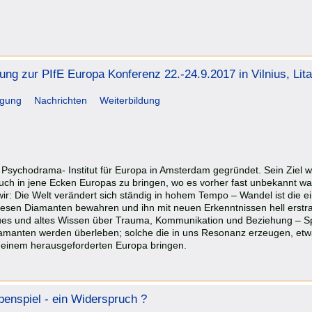
ung zur PIfE Europa Konferenz 22.-24.9.2017 in Vilnius, Lit
agung
Nachrichten
Weiterbildung
Psychodrama- Institut für Europa in Amsterdam gegründet. Sein Ziel war
uch in jene Ecken Europas zu bringen, wo es vorher fast unbekannt wa
ir: Die Welt verändert sich ständig in hohem Tempo – Wandel ist die e
 diesen Diamanten bewahren und ihn mit neuen Erkenntnissen hell erstrah
ues und altes Wissen über Trauma, Kommunikation und Beziehung – Spi
amanten werden überleben; solche die in uns Resonanz erzeugen, etw
 einem herausgeforderten Europa bringen.
penspiel - ein Widerspruch ?