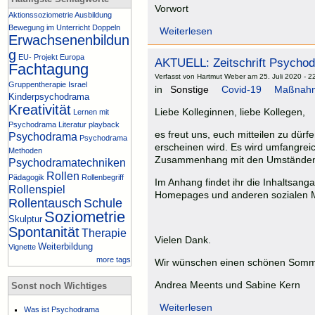
Vorwort
Aktionssoziometrie
Ausbildung
Bewegung im Unterricht
Doppeln
Weiterlesen
Erwachsenenbildun
g
EU- Projekt
Europa
AKTUELL: Zeitschrift Psycho
Fachtagung
Verfasst von Hartmut Weber am 25. Juli 2020 - 2
Gruppentherapie
Israel
in
Sonstige
Covid-19
Maßnahm
Kinderpsychodrama
Kreativität
Liebe Kolleginnen, liebe Kollegen,
Lernen mit
Psychodrama
Literatur
playback
es freut uns, euch mitteilen zu dü
Psychodrama
Psychodrama
erscheinen wird. Es wird umfangreic
Methoden
Zusammenhang mit den Umständen 
Psychodramatechniken
Rollen
Pädagogik
Rollenbegriff
Im Anhang findet ihr die Inhaltsan
Rollenspiel
Homepages und anderen sozialen 
Rollentausch
Schule
Soziometrie
Skulptur
Spontanität
Therapie
Vielen Dank.
Weiterbildung
Vignette
more tags
Wir wünschen einen schönen Somm
Andrea Meents und Sabine Kern
Sonst noch Wichtiges
Weiterlesen
Was ist Psychodrama