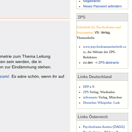
Registrieren
Neues Passwort anfordern
ZPS
Zeitschrift für Psychodrama und
Soziometrie
;
VS- Verlag
;
Themenhefte
www.psychodramazeitschrift.co
m
, die Website der ZPS-
ziometrie zum Thema Leitung
Redaktion
en sein werden, die in
zu den ->
ZPS abstracts
en zur Eindämmung stehen.
.com/
. Es wäre schön, wenn ihr auf
Links Deutschland
DFP
e.V.
ZPS
Verlag; Wiesbaden
inScenario
Verlag; München
Deutscher Wikipedia- Link
Links Österreich
Psychodrama Austria
(
ÖAGG)