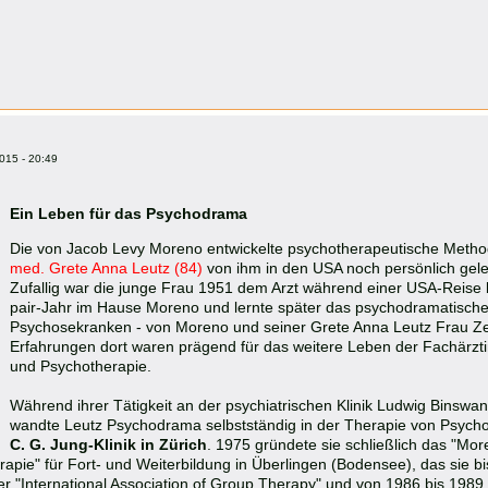
015 - 20:49
Ein Leben für das Psychodrama
Die von Jacob Levy Moreno entwickelte psychotherapeutische Meth
med. Grete Anna Leutz (84)
von ihm in den USA noch persönlich gele
Zufallig war die junge Frau 1951 dem Arzt während einer USA-Reise 
pair-Jahr im Hause Moreno und lernte später das psychodramatische 
Psychosekranken - von Moreno und seiner Grete Anna Leutz Frau Zer
Erfahrungen dort waren prägend für das weitere Leben der Fachärzt
und Psychotherapie.
Während ihrer Tätigkeit an der psychiatrischen Klinik Ludwig Binswan
wandte Leutz Psychodrama selbstständig in der Therapie von Psycho
C. G. Jung-Klinik in Zürich
. 1975 gründete sie schließlich das "Mor
ie" für Fort- und Weiterbildung in Überlingen (Bodensee), das sie bis
r "International Association of Group Therapy" und von 1986 bis 1989 