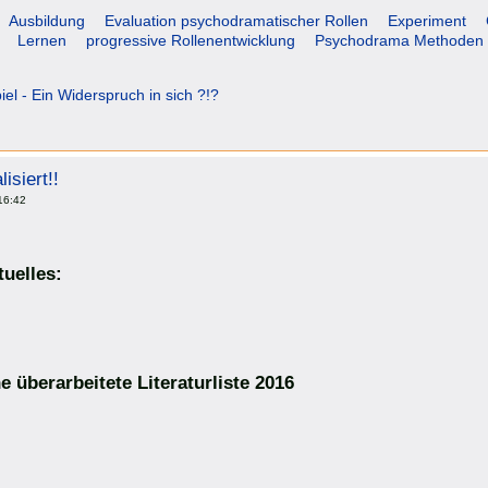
Ausbildung
Evaluation psychodramatischer Rollen
Experiment
Lernen
progressive Rollenentwicklung
Psychodrama Methoden
el - Ein Widerspruch in sich ?!?
isiert!!
16:42
tuelles
:
ne überarbeitete
Literaturliste 2016