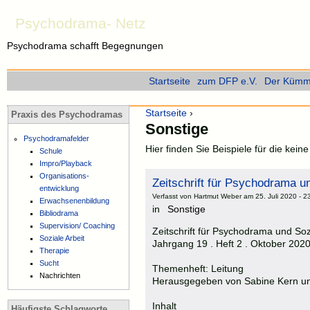
Psychodrama- Netz
Psychodrama schafft Begegnungen
Startseite
zum DFP e.V.
Der Kümme
Startseite
›
Praxis des Psychodramas
Sonstige
Psychodramafelder
Hier finden Sie Beispiele für die kei
Schule
Impro/Playback
Organisations-
Zeitschrift für Psychodrama u
entwicklung
Verfasst von Hartmut Weber am 25. Juli 2020 - 2
Erwachsenenbildung
in
Sonstige
Bibliodrama
Supervision/ Coaching
Zeitschrift für Psychodrama und So
Soziale Arbeit
Jahrgang 19 . Heft 2 . Oktober 202
Therapie
Sucht
Themenheft: Leitung
Nachrichten
Herausgegeben von Sabine Kern u
Inhalt
Häufigste Schlagworte