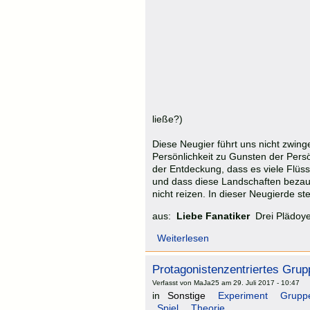
ließe?)
Diese Neugier führt uns nicht zwin
Persönlichkeit zu Gunsten der Persö
der Entdeckung, dass es viele Flüs
und dass diese Landschaften bezaub
nicht reizen. In dieser Neugierde ste
aus:
Liebe Fanatiker
Drei Plädoy
Weiterlesen
Protagonistenzentriertes Grup
Verfasst von MaJa25 am 29. Juli 2017 - 10:47
in
Sonstige
Experiment
Gruppe
Spiel
Theorie