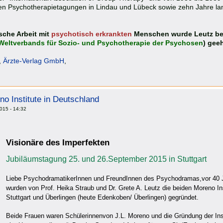
n Psychotherapietagungen in Lindau und Lübeck sowie zehn Jahre la
sche Arbeit mit
psychotisch erkrankten
Menschen wurde Leutz bei
Weltverbands für Sozio- und Psychotherapie der Psychosen
) geeh
,
Ärzte-Verlag GmbH
,
no Institute in Deutschland
015 - 14:32
Visionäre des Imperfekten
Jubiläumstagung 25. und 26.September 2015
in Stuttgart
Liebe PsychodramatikerInnen und FreundInnen des Psychodramas,
vor 40 
wurden von Prof. Heika Straub und Dr. Grete A. Leutz die beiden Moreno Ins
Stuttgart und Überlingen (heute Edenkoben/ Überlingen) gegründet.
Beide Frauen waren Schülerinnen
von J.L. Moreno und die Gründung der Ins