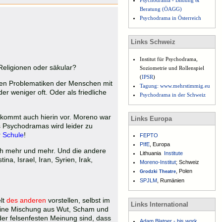
Psychodrama - Bildung &
Beratung (ÖAGG)
Psychodrama in Österreich
Links Schweiz
Institut für Psychodrama,
 Religionen oder säkular?
Soziometrie und Rollenspiel
(
IPSR
)
llen Problematiken der Menschen mit
Tagung: www.mehrstimmig.eu
der weniger oft. Oder als friedliche
Psychodrama in der Schweiz
 kommt auch hierin vor. Moreno war
Links Europa
s Psychodramas wird leider zu
r
Schule
!
FEPTO
PIfE
, Europa
sich mehr und mehr. Und die andere
Lithuania
Institute
na, Israel, Iran, Syrien, Irak,
Moreno-Institut
; Schweiz
, Polen
Grodzki Theatre
SPJLM
, Rumänien
lt
des anderen
vorstellen, selbst im
Links International
eine Mischung aus Wut, Scham und
der felsenfesten Meinung sind, dass
Adam Blatner - his work