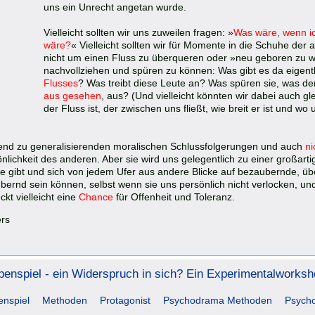
uns ein Unrecht angetan wurde.
Vielleicht sollten wir uns zuweilen fragen: »
Was wäre, wenn ich
wäre?
« Vielleicht sollten wir für Momente in die Schuhe der 
nicht um einen Fluss zu überqueren oder »neu geboren zu 
nachvollziehen und spüren zu können: Was gibt es da eigentl
Flusses
? Was treibt diese Leute an? Was spüren sie, was d
aus gesehen
, aus? (Und vielleicht könnten wir dabei auch gle
der Fluss ist, der zwischen uns fließt, wie breit er ist und w
gend zu generalisierenden moralischen Schlussfolgerungen und auch
ni
nlichkeit des anderen. Aber sie wird uns gelegentlich zu einer großar
se gibt und sich von jedem Ufer aus andere Blicke auf bezaubernde, ü
ernd sein können, selbst wenn sie uns persönlich nicht verlocken, un
ckt vielleicht eine
Chance
für Offenheit und Toleranz.
ers
penspiel - ein Widerspruch in sich? Ein Experimentalworks
nspiel
Methoden
Protagonist
Psychodrama Methoden
Psych