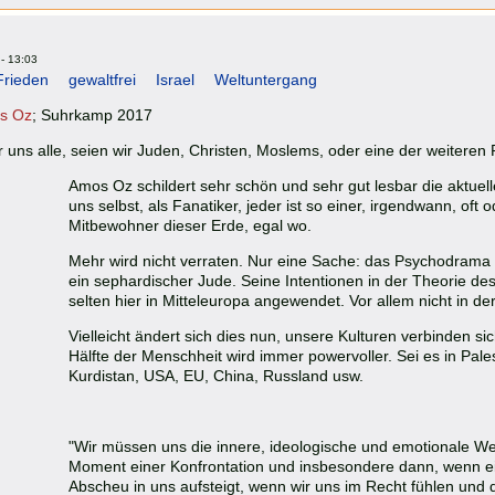
- 13:03
Frieden
gewaltfrei
Israel
Weltuntergang
s O
z
; Suhrkamp 2017
r uns alle, seien wir Juden, Christen, Moslems, oder eine der weiteren
Amos Oz schildert sehr schön und sehr gut lesbar die aktue
uns selbst, als Fanatiker, jeder ist so einer, irgendwann, oft o
Mitbewohner dieser Erde, egal wo.
Mehr wird nicht verraten. Nur eine Sache: das Psychodrama
ein sephardischer Jude. Seine Intentionen in der Theorie de
selten hier in Mitteleuropa angewendet. Vor allem nicht in de
Vielleicht ändert sich dies nun, unsere Kulturen verbinden 
Hälfte der Menschheit wird immer powervoller. Sei es in Palesti
Kurdistan, USA, EU, China, Russland usw.
"Wir müssen uns die innere, ideologische und emotionale We
Moment einer Konfrontation und insbesondere dann, wenn 
Abscheu in uns aufsteigt, wenn wir uns im Recht fühlen und 