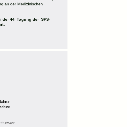
ng an der Medizinischen
 der 44. Tagung der SPS-
rt.
Jahren
titute
titute
war