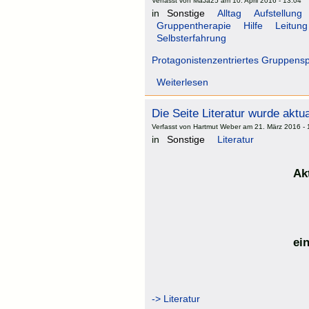
Verfasst von MaJa25 am 10. April 2016 - 13:04
in
Sonstige
Alltag
Aufstellung
Gruppentherapie
Hilfe
Leitung
Selbsterfahrung
Protagonistenzentriertes Gruppenspi
Weiterlesen
Die Seite Literatur wurde aktual
Verfasst von Hartmut Weber am 21. März 2016 - 
in
Sonstige
Literatur
Ak
ei
-> Literatur