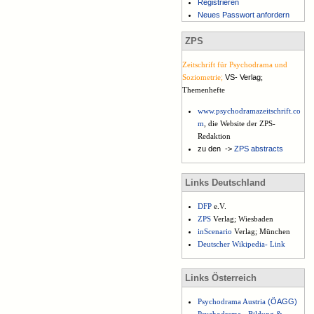
Registrieren
Neues Passwort anfordern
ZPS
Zeitschrift für Psychodrama und
Soziometrie
;
VS- Verlag
;
Themenhefte
www.psychodramazeitschrift.co
m
, die Website der ZPS-
Redaktion
zu den ->
ZPS abstracts
Links Deutschland
DFP
e.V.
ZPS
Verlag; Wiesbaden
inScenario
Verlag; München
Deutscher Wikipedia- Link
Links Österreich
Psychodrama Austria
(
ÖAGG)