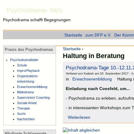
Psychodrama- Netz
Psychodrama schafft Begegnungen
Startseite
zum DFP e.V.
Der Kümme
Startseite
›
Praxis des Psychodramas
Haltung in Beratung
Psychodramafelder
Schule
Psychodrama-Tage 10.-12.11.
Impro/Playback
Verfasst von Kailash am 20. September 2017 - 1
Organisations-
in
Erwachsenenbildung
Haltung 
entwicklung
Erwachsenenbildung
Einladung nach Coesfeld, um...
Bibliodrama
Supervision/ Coaching
- Psychodrama zu erleben, aufzufr
Soziale Arbeit
- in interessanten Workshops zum 
Therapie
Sucht
Weiterlesen
Nachrichten
Häufigste Schlagworte