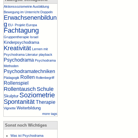
Aktionssoziometrie
Ausbildung
Bewegung im Unterricht
Doppeln
Erwachsenenbildun
g
EU- Projekt
Europa
Fachtagung
Gruppentherapie
Israel
Kinderpsychodrama
Kreativität
Lernen mit
Psychodrama
Literatur
playback
Psychodrama
Psychodrama
Methoden
Psychodramatechniken
Rollen
Pädagogik
Rollenbegriff
Rollenspiel
Rollentausch
Schule
Soziometrie
Skulptur
Spontanität
Therapie
Weiterbildung
Vignette
more tags
Sonst noch Wichtiges
Was ist Psychodrama