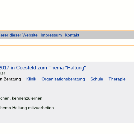
rer dieser Website
Impressum
Kontakt
2017 in Coesfeld zum Thema "Haltung"
4:34
in Beratung
Klinik
Organisationsberatung
Schule
Therapie
ischen, kennenzulernen
Thema Haltung mitzuarbeiten