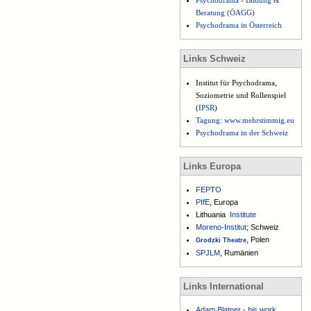
Psychodrama - Bildung &
Beratung (ÖAGG)
Psychodrama in Österreich
Links Schweiz
Institut für Psychodrama,
Soziometrie und Rollenspiel
(
IPSR
)
Tagung: www.mehrstimmig.eu
Psychodrama in der Schweiz
Links Europa
FEPTO
PIfE
, Europa
Lithuania
Institute
Moreno-Institut
; Schweiz
, Polen
Grodzki Theatre
SPJLM
, Rumänien
Links International
Adam Blatner - his work