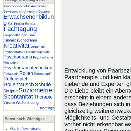
Aktionssoziometrie
Ausbildung
Bewegung im Unterricht
Doppeln
Erwachsenenbildun
g
EU- Projekt
Europa
Fachtagung
Gruppentherapie
Israel
Kinderpsychodrama
Kreativität
Lernen mit
Psychodrama
Literatur
playback
Psychodrama
Psychodrama
Methoden
Psychodramatechniken
Entwicklung von Paarbez
Rollen
Pädagogik
Rollenbegriff
Paartherapie und kein kla
Rollenspiel
Liebende und Experten g
Rollentausch
Schule
Soziometrie
Die Liebe bleibt ein Ab
Skulptur
Spontanität
erscheint in einem andere
Therapie
Weiterbildung
Vignette
dass Beziehungen sich i
more tags
gleichzeitig weiterentwic
Möglichkeits- und Gestalt
Sonst noch Wichtiges
vorher nicht erkennbar w
Was ist Psychodrama