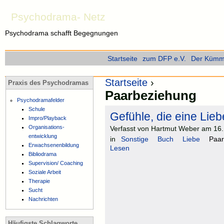
Psychodrama- Netz
Psychodrama schafft Begegnungen
Startseite
zum DFP e.V.
Der Kümme
Startseite
›
Praxis des Psychodramas
Paarbeziehung
Psychodramafelder
Schule
Gefühle, die eine Li
Impro/Playback
Organisations-
Verfasst von Hartmut Weber am 16.
entwicklung
in
Sonstige
Buch
Liebe
Paar
Erwachsenenbildung
Lesen
Bibliodrama
Supervision/ Coaching
Soziale Arbeit
Therapie
Sucht
Nachrichten
Häufigste Schlagworte