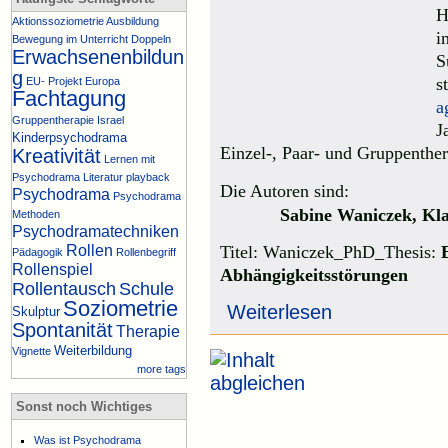
H
Aktionssoziometrie
Ausbildung
i
Bewegung im Unterricht
Doppeln
Erwachsenenbildun
S
g
s
EU- Projekt
Europa
Fachtagung
a
Gruppentherapie
Israel
J
Kinderpsychodrama
Einzel-, Paar- und Gruppenther
Kreativität
Lernen mit
Psychodrama
Literatur
playback
Die Autoren sind:
Psychodrama
Psychodrama
Sabine
Waniczek,
Kl
Methoden
Psychodramatechniken
Rollen
Titel:
Waniczek_PhD_Thesis:
Pädagogik
Rollenbegriff
Rollenspiel
Abhängigkeitsstörungen
Rollentausch
Schule
Soziometrie
Weiterlesen
Skulptur
Spontanität
Therapie
Weiterbildung
Vignette
more tags
Sonst noch Wichtiges
Was ist Psychodrama