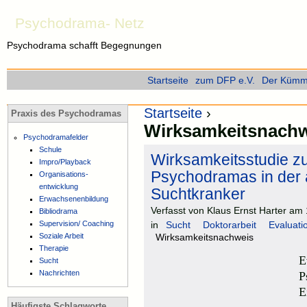
Psychodrama- Netz
Psychodrama schafft Begegnungen
Startseite
zum DFP e.V.
Der Kümme
Startseite
›
Praxis des Psychodramas
Wirksamkeitsnachw
Psychodramafelder
Schule
Wirksamkeitsstudie 
Impro/Playback
Psychodramas in der
Organisations-
entwicklung
Suchtkranker
Erwachsenenbildung
Verfasst von Klaus Ernst Harter am 
Bibliodrama
Supervision/ Coaching
in
Sucht
Doktorarbeit
Evaluati
Soziale Arbeit
Wirksamkeitsnachweis
Therapie
E
Sucht
Nachrichten
P
E
Häufigste Schlagworte