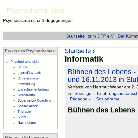
Psychodrama- Netz
Psychodrama schafft Begegnungen
Startseite
zum DFP e.V.
Der Kümme
Startseite
›
Praxis des Psychodramas
Informatik
Psychodramafelder
Schule
Bühnen des Lebens -
Impro/Playback
und 16.11.2013 in Stut
Organisations-
entwicklung
Verfasst von Hartmut Weber am 2. J
Erwachsenenbildung
in
Sonstige
Erfahrungsaustausc
Bibliodrama
Pädagogik
Soziodrama
Supervision/ Coaching
Soziale Arbeit
Bühnen des Lebens
Therapie
Sucht
Nachrichten
Häufigste Schlagworte