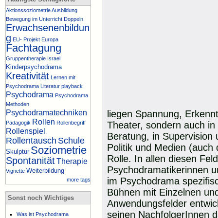
Aktionssoziometrie
Ausbildung
Bewegung im Unterricht
Doppeln
Erwachsenenbildun
g
EU- Projekt
Europa
Fachtagung
Gruppentherapie
Israel
Kinderpsychodrama
Kreativität
Lernen mit
Psychodrama
Literatur
playback
Psychodrama
Psychodrama
Methoden
Psychodramatechniken
liegen Spannung, Erkennt
Rollen
Pädagogik
Rollenbegriff
Theater, sondern auch in
Rollenspiel
Beratung, in Supervision 
Rollentausch
Schule
Politik und Medien (auch 
Soziometrie
Skulptur
Rolle. In allen diesen Fel
Spontanität
Therapie
Psychodramatikerinnen u
Weiterbildung
Vignette
im Psychodrama spezifisc
more tags
Bühnen mit Einzelnen un
Sonst noch Wichtiges
Anwendungsfelder entwick
seinen NachfolgerInnen d
Was ist Psychodrama